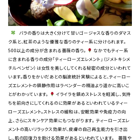
バラの香りは大きく分けて甘いゴージャスな香りのダマス
ク系と、紅茶のような優雅な香りのティー系に分けられます。
500以上の成分が含まれる薔薇の香り。
なかでもティー系
に含まれる香りの成分「ティーローズエレメント」（ジメトキシメ
チルベンゼン）は女性を美しくしてくれる秘密の成分といわれて
います。香りをかいだあとの脳波統計実験によると、ティーロー
ズエレメントの鎮静作用はラベンダーの精油より遥かに高いこ
とがわかっています。
イライラを鎮めストレスを軽減し、気持
ちを前向きにしてくれるのに効果があるといわれているティー
ローズエレメント。ストレスの緩和は、安眠効果や免疫力の向
上、さらにスキンケア効果にもつながります。 ティーローズエレ
メントの高いリラックス効果が、皮膚の自己再生能力を引き出
し、肌の回復力を助ける効果があるといわれています。 薔薇や