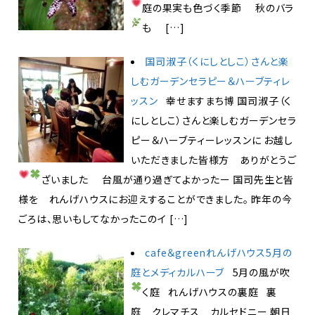
庭の果実も色づく季節
秋のバラ
も
[…]
国司淑子（くにしとしこ）さんと楽
しむガーデンセラピー＆ハーブティレ
ッスン
幸せますまち博 国司淑子（く
にしとしこ）さんと楽しむガーデンセラ
ピー＆ハーブティーレッスンに お越し
いただきました皆様方 ありがとうご
ざいました
台風が通り過ぎてよかったー
国司先生と皆
様を れんげハウスにお迎えすることができました。 昨年の今
ごろは、思いもしてなかったこのイ […]
cafe＆greenれんげハウス5月の
庭とメディカルハーブ
5月の風が吹
く庭
れんげハウスの裏庭 裏
庭 クレマチス カルセドニー 朝日