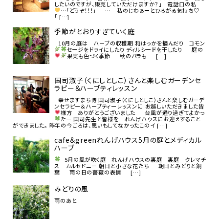
したいのですが、販売していただけますか？」 電話口の私
…「どうぞ！！！」
… 私のじわぁーとひろがる気持ち♡
「 […]
季節がとおりすぎていく庭
10月の庭は ハーブの収穫期 和はっかを摘んだり コモン
セージをドライにしたり
ディルシードを干したり
庭の
果実も色づく季節
秋のバラも
[…]
国司淑子（くにしとしこ）さんと楽しむガーデンセ
ラピー＆ハーブティレッスン
幸せますまち博 国司淑子（くにしとしこ）さんと楽しむガーデ
ンセラピー＆ハーブティーレッスンに お越しいただきました皆
様方 ありがとうございました
台風が通り過ぎてよかっ
たー
国司先生と皆様を れんげハウスにお迎えすること
ができました。 昨年の今ごろは、思いもしてなかったこのイ […]
cafe＆greenれんげハウス5月の庭とメディカル
ハーブ
5月の風が吹く庭
れんげハウスの裏庭 裏庭 クレマチ
ス カルセドニー 朝日と小さな花たち 朝日とみどりと銅
葉 雨の日の薔薇の表情 […]
みどりの風
雨のあと