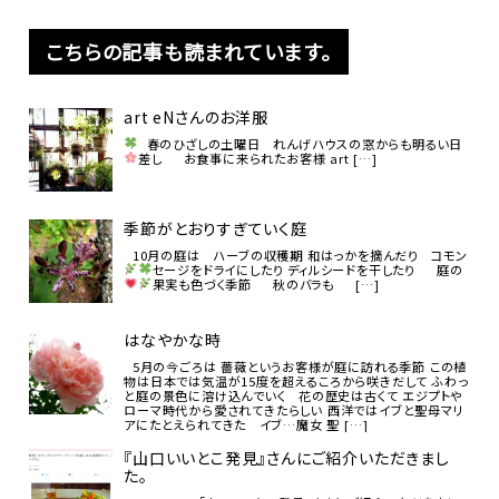
こちらの記事も読まれています。
art eNさんのお洋服
春のひざしの土曜日
れんげハウスの窓からも明るい日
差し
お食事に来られたお客様 art […]
季節がとおりすぎていく庭
10月の庭は ハーブの収穫期 和はっかを摘んだり コモン
セージをドライにしたり
ディルシードを干したり
庭の
果実も色づく季節
秋のバラも
[…]
はなやかな時
5月の今ごろは 薔薇というお客様が庭に訪れる季節 この植
物は日本では気温が15度を超えるころから咲きだして ふわっ
と庭の景色に溶け込んでいく 花の歴史は古くて エジプトや
ローマ時代から愛されてきたらしい 西洋ではイブと聖母マリ
アにたとえられてきた イブ…魔女 聖 […]
『山口いいとこ発見』さんにご紹介いただきまし
た。