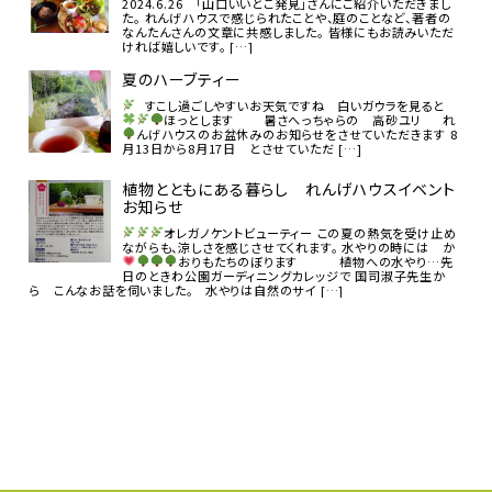
2024.6.26 「山口いいとこ発見」さんにご紹介いただきまし
た。 れんげハウスで感じられたことや、庭のことなど、著者の
なんたんさんの文章に共感しました。 皆様にもお読みいただ
ければ嬉しいです。 […]
夏のハーブティー
すこし過ごしやすいお天気ですね
白いガウラを見ると
ほっとします
暑さへっちゃらの 高砂ユリ
れ
んげハウスのお盆休みのお知らせをさせていただきます
8
月13日から8月17日 とさせていただ […]
植物とともにある暮らし れんげハウスイベント
お知らせ
オレガノケントビューティー
この夏の熱気を受け止め
ながらも、涼しさを感じさせてくれます。 水やりの時には か
おりもたちのぼります
植物への水やり…先
日のときわ公園ガーディニングカレッジで 国司淑子先生か
ら こんなお話を伺いました。 水やりは自然のサイ […]